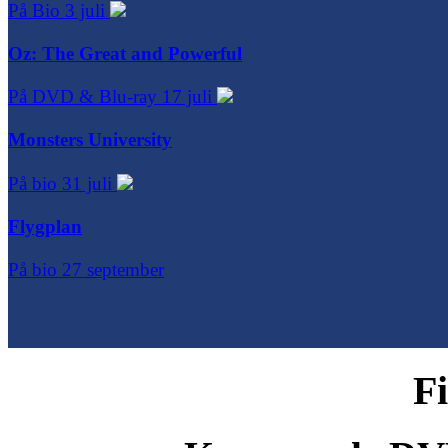
På Bio 3 juli
Oz: The Great and Powerful
På DVD & Blu-ray 17 juli
Monsters University
På bio 31 juli
Flygplan
På bio 27 september
F