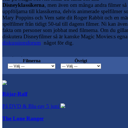
Disneyklassikerna
, men även om många andra filmer så
uppföljarna till klassikerna, delvis animerade spelfilmer 
Mary Poppins och Vem satte dit Roger Rabbit och en m
spelfilmer från tidigt 50-tal till dagens filmer. Ni kan även
fakta om personer som jobbat med filmerna. Om du gillar
diskutera Disneyfilmer så är kanske Magic Movies:s egna
diskussionsforum
något för dig.
Navigering
Filmerna
Övrigt
Röjar-Ralf
På DVD & Blu-ray 5 juni
The Lone Ranger