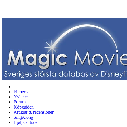
Filmerna
Nyheter
Forumet
Köpguiden
Artiklar & recensioner
SingAlong
Hjälpcentralen