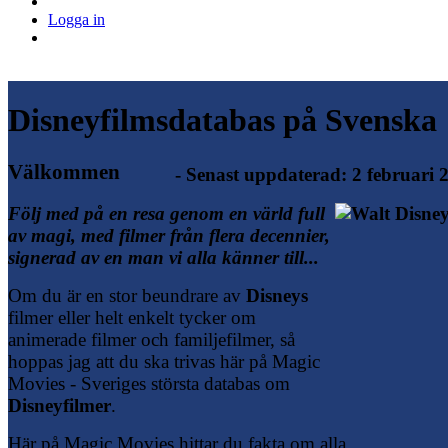
Logga in
Disneyfilmsdatabas på Svenska
Välkommen
- Senast uppdaterad: 2 februari 
Följ med på en resa genom en värld full
av magi, med filmer från flera decennier,
signerad av en man vi alla känner till...
Om du är en stor beundrare av
Disneys
filmer eller helt enkelt tycker om
animerade filmer och familjefilmer, så
hoppas jag att du ska trivas här på Magic
Movies - Sveriges största databas om
Disneyfilmer
.
Här på Magic Movies hittar du fakta om alla