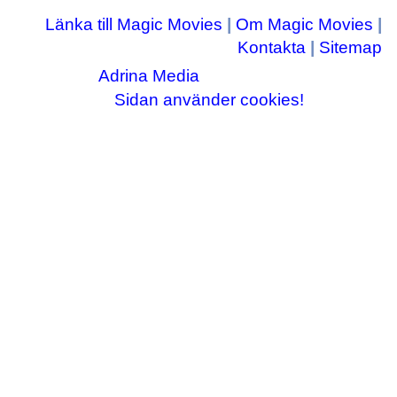
Länka till Magic Movies
|
Om Magic Movies
|
Kontakta
|
Sitemap
Adrina Media
Copyright © 2003-2026
|| Disneyrelaterade bilder © Disney Enterprises,
Sidan använder cookies!
inc ||