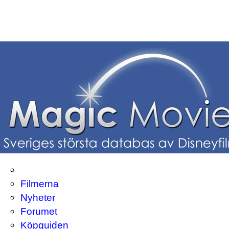
Filmerna
Nyheter
Forumet
Köpguiden