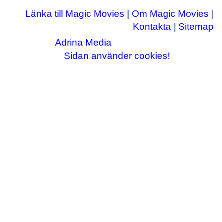
Länka till Magic Movies
|
Om Magic Movies
|
Kontakta
|
Sitemap
Adrina Media
Copyright © 2003-2026
|| Disneyrelaterade bilder © Disney Enterprises,
Sidan använder cookies!
inc ||