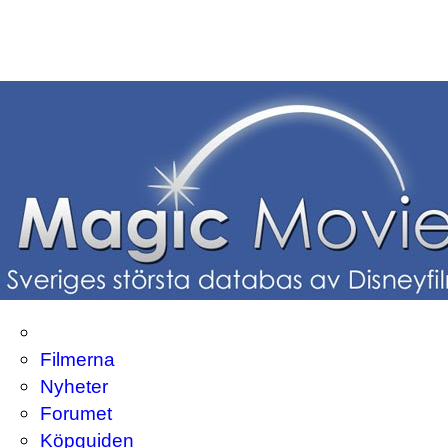
Filmerna
Nyheter
Forumet
Köpguiden