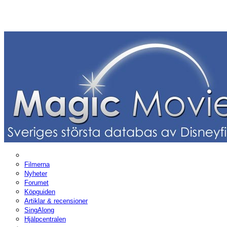
Filmerna
Nyheter
Forumet
Köpguiden
Artiklar & recensioner
SingAlong
Hjälpcentralen