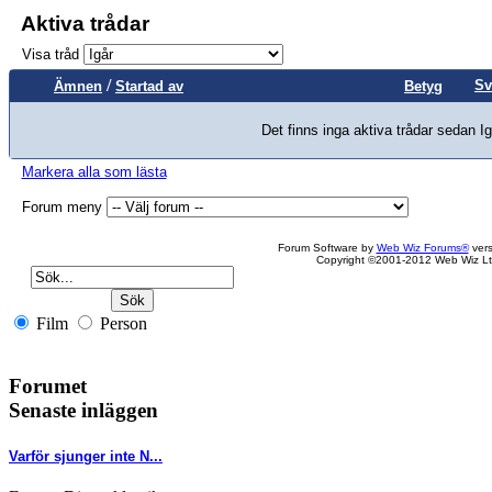
Aktiva trådar
Visa tråd
/
Sv
Ämnen
Startad av
Betyg
Det finns inga aktiva trådar sedan Ig
Markera alla som lästa
Forum meny
Forum Software by
Web Wiz Forums®
vers
Copyright ©2001-2012 Web Wiz Lt
Film
Person
Forumet
Senaste inläggen
Varför sjunger inte N...