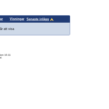
ar
Visningar
Senaste inlägg
år att visa
ion 10.11
d.