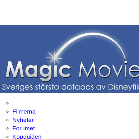
Filmerna
Nyheter
Forumet
Köpguiden