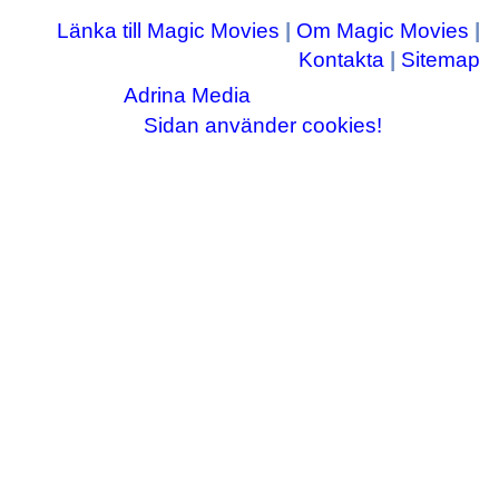
Länka till Magic Movies
|
Om Magic Movies
|
Kontakta
|
Sitemap
Adrina Media
Copyright © 2003-2026
|| Disneyrelaterade bilder © Disney Enterprises,
Sidan använder cookies!
inc ||