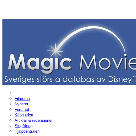
Filmerna
Nyheter
Forumet
Köpguiden
Artiklar & recensioner
SingAlong
Hjälpcentralen