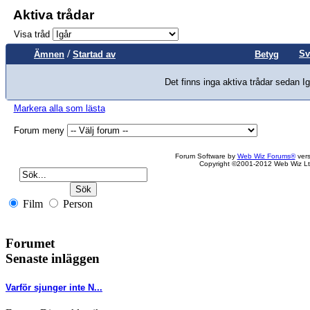
Aktiva trådar
Visa tråd
/
Sv
Ämnen
Startad av
Betyg
Det finns inga aktiva trådar sedan Ig
Markera alla som lästa
Forum meny
Forum Software by
Web Wiz Forums®
vers
Copyright ©2001-2012 Web Wiz Lt
Film
Person
Forumet
Senaste inläggen
Varför sjunger inte N...