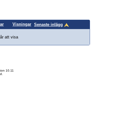
ar
Visningar
Senaste inlägg
år att visa
ion 10.11
d.