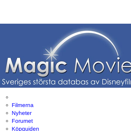
Filmerna
Nyheter
Forumet
Köpguiden