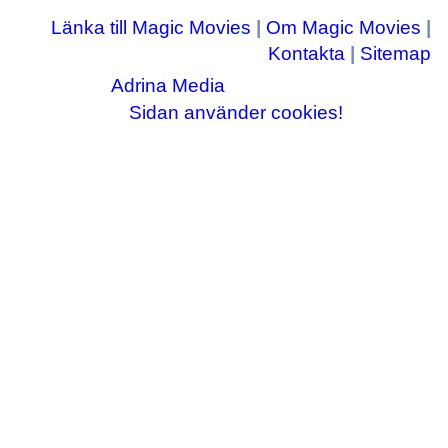
Länka till Magic Movies
|
Om Magic Movies
|
Kontakta
|
Sitemap
Adrina Media
Copyright © 2003-2026
|| Disneyrelaterade bilder © Disney Enterprises,
Sidan använder cookies!
inc ||