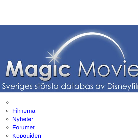
Filmerna
Nyheter
Forumet
Köpguiden