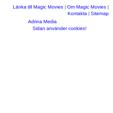
Länka till Magic Movies
|
Om Magic Movies
|
Kontakta
|
Sitemap
Adrina Media
Copyright © 2003-2026
|| Disneyrelaterade bilder © Disney Enterprises,
Sidan använder cookies!
inc ||