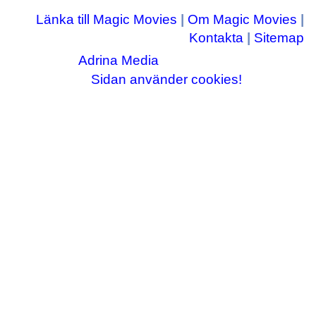
Länka till Magic Movies
|
Om Magic Movies
|
Kontakta
|
Sitemap
Adrina Media
Copyright © 2003-2026
|| Disneyrelaterade bilder © Disney Enterprises,
Sidan använder cookies!
inc ||