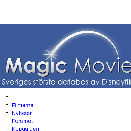
Filmerna
Nyheter
Forumet
Köpguiden