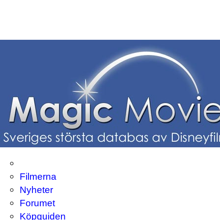
Filmerna
Nyheter
Forumet
Köpguiden