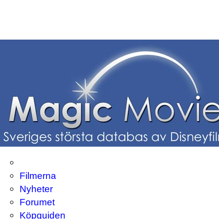
Filmerna
Nyheter
Forumet
Köpguiden