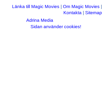
Länka till Magic Movies
|
Om Magic Movies
|
Kontakta
|
Sitemap
Adrina Media
Copyright © 2003-2026
|| Disneyrelaterade bilder © Disney Enterprises,
Sidan använder cookies!
inc ||