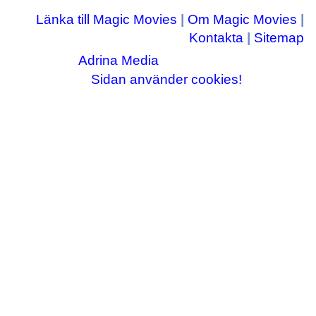
Länka till Magic Movies
|
Om Magic Movies
|
Kontakta
|
Sitemap
Adrina Media
Copyright © 2003-2026
|| Disneyrelaterade bilder © Disney Enterprises,
Sidan använder cookies!
inc ||