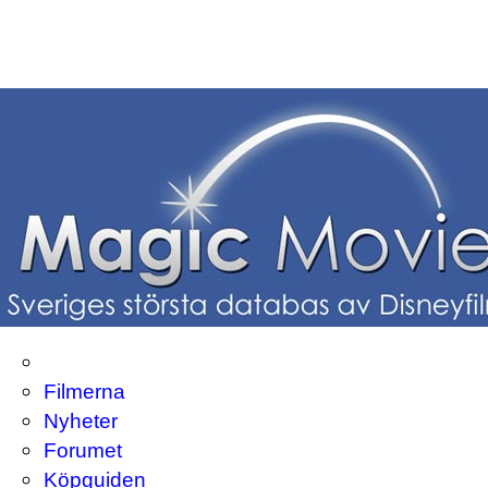
Filmerna
Nyheter
Forumet
Köpguiden