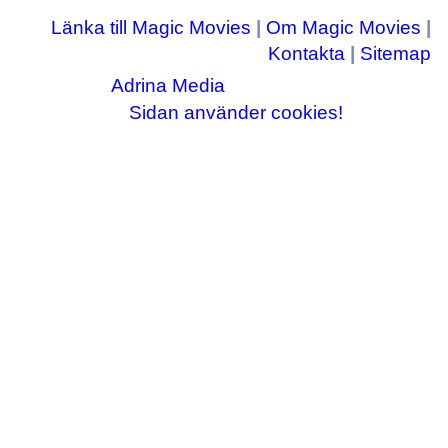
Länka till Magic Movies
|
Om Magic Movies
|
Kontakta
|
Sitemap
Adrina Media
Copyright © 2003-2026
|| Disneyrelaterade bilder © Disney Enterprises,
Sidan använder cookies!
inc ||