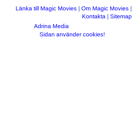
Länka till Magic Movies
|
Om Magic Movies
|
Kontakta
|
Sitemap
Adrina Media
Copyright © 2003-2026
|| Disneyrelaterade bilder © Disney Enterprises,
Sidan använder cookies!
inc ||