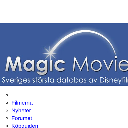
Filmerna
Nyheter
Forumet
Köpguiden