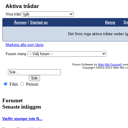
Aktiva trådar
Visa tråd
/
Sv
Ämnen
Startad av
Betyg
Det finns inga aktiva trådar sedan Ig
Markera alla som lästa
Forum meny
Forum Software by
Web Wiz Forums®
vers
Copyright ©2001-2012 Web Wiz Lt
Film
Person
Forumet
Senaste inläggen
Varför sjunger inte N...