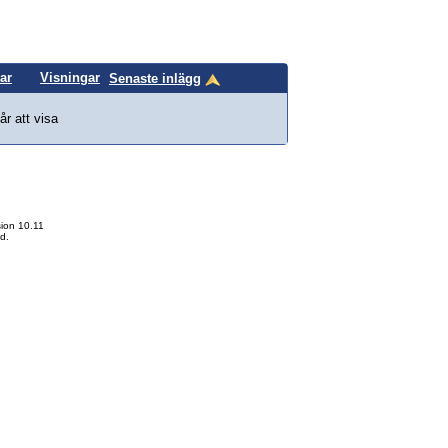
ar
Visningar
Senaste inlägg
år att visa
ion 10.11
d.