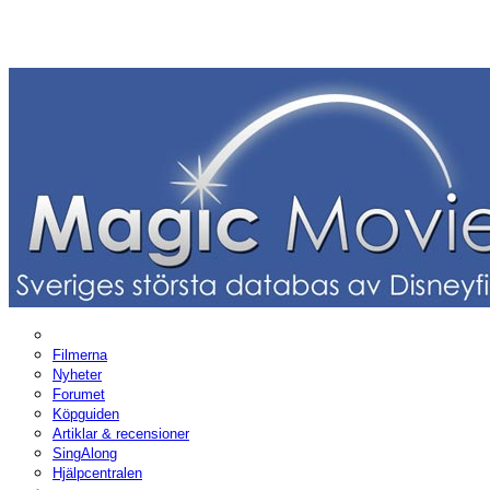
Filmerna
Nyheter
Forumet
Köpguiden
Artiklar & recensioner
SingAlong
Hjälpcentralen