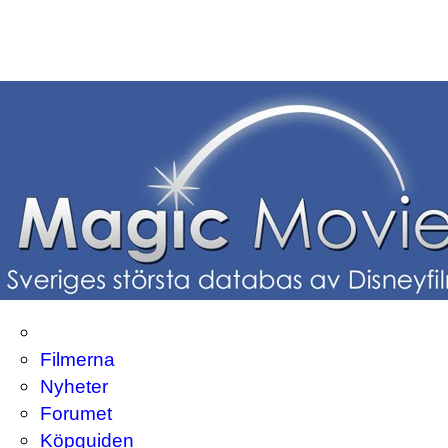
Filmerna
Nyheter
Forumet
Köpguiden