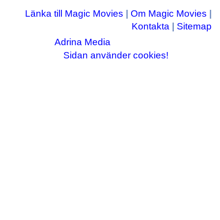
Länka till Magic Movies
|
Om Magic Movies
|
Kontakta
|
Sitemap
Adrina Media
Copyright © 2003-2026
|| Disneyrelaterade bilder © Disney Enterprises,
Sidan använder cookies!
inc ||