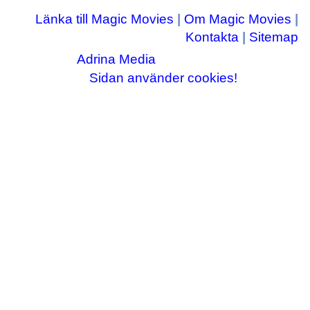
Länka till Magic Movies
|
Om Magic Movies
|
Kontakta
|
Sitemap
Adrina Media
Copyright © 2003-2026
|| Disneyrelaterade bilder © Disney Enterprises,
Sidan använder cookies!
inc ||