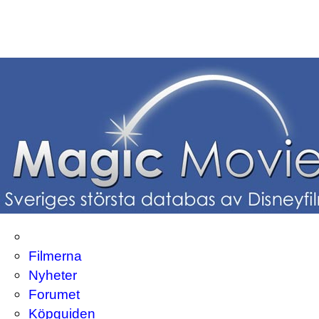
Filmerna
Nyheter
Forumet
Köpguiden