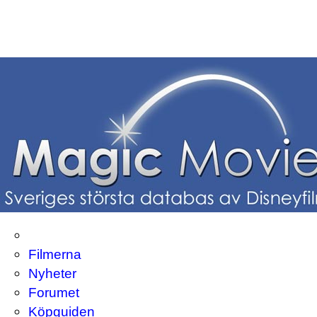
Filmerna
Nyheter
Forumet
Köpguiden