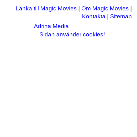
Länka till Magic Movies
|
Om Magic Movies
|
Kontakta
|
Sitemap
Adrina Media
Copyright © 2003-2026
|| Disneyrelaterade bilder © Disney Enterprises,
Sidan använder cookies!
inc ||