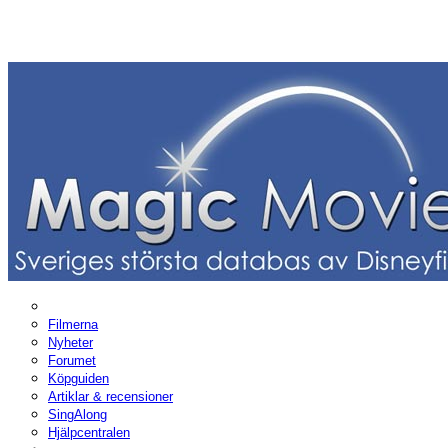
Filmerna
Nyheter
Forumet
Köpguiden
Artiklar & recensioner
SingAlong
Hjälpcentralen