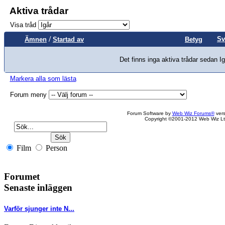
Aktiva trådar
Visa tråd
/
Sv
Ämnen
Startad av
Betyg
Det finns inga aktiva trådar sedan Ig
Markera alla som lästa
Forum meny
Forum Software by
Web Wiz Forums®
vers
Copyright ©2001-2012 Web Wiz Lt
Film
Person
Forumet
Senaste inläggen
Varför sjunger inte N...