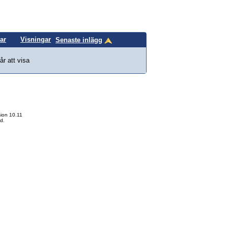
ar
Visningar
Senaste inlägg
år att visa
ion 10.11
d.