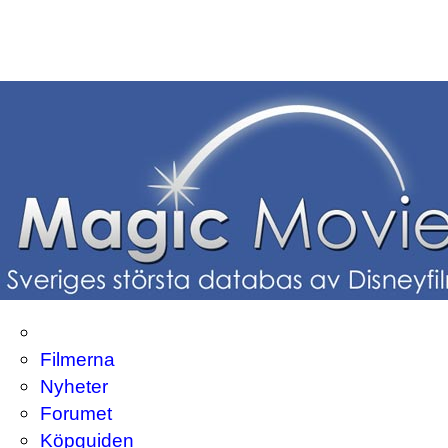
Filmerna
Nyheter
Forumet
Köpguiden