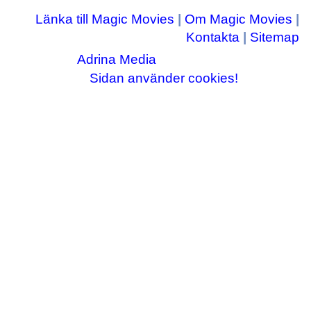
Länka till Magic Movies
|
Om Magic Movies
|
Kontakta
|
Sitemap
Adrina Media
Copyright © 2003-2026
|| Disneyrelaterade bilder © Disney Enterprises,
Sidan använder cookies!
inc ||