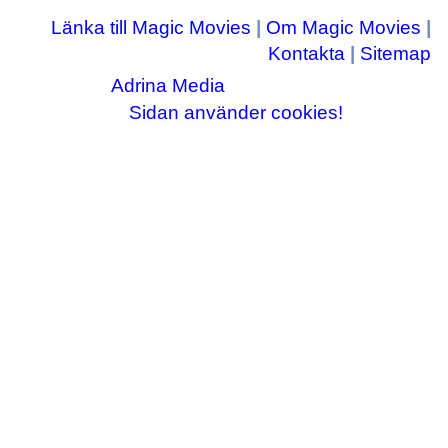
Länka till Magic Movies
|
Om Magic Movies
|
Kontakta
|
Sitemap
Adrina Media
Copyright © 2003-2026
|| Disneyrelaterade bilder © Disney Enterprises,
Sidan använder cookies!
inc ||