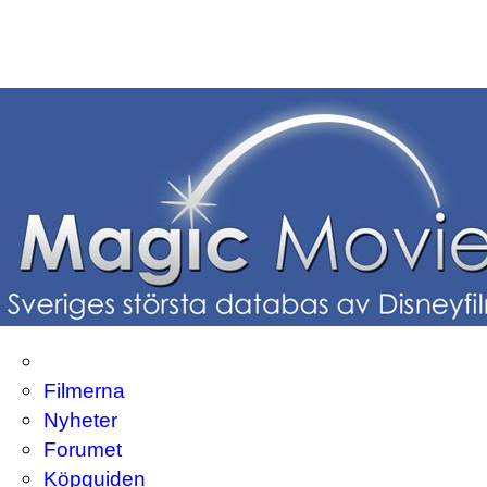
Filmerna
Nyheter
Forumet
Köpguiden