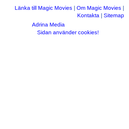
Länka till Magic Movies
|
Om Magic Movies
|
Kontakta
|
Sitemap
Adrina Media
Copyright © 2003-2026
|| Disneyrelaterade bilder © Disney Enterprises,
Sidan använder cookies!
inc ||