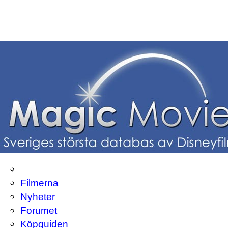
Filmerna
Nyheter
Forumet
Köpguiden