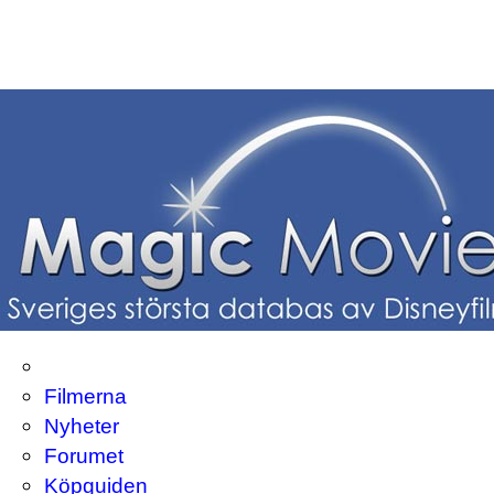
Filmerna
Nyheter
Forumet
Köpguiden