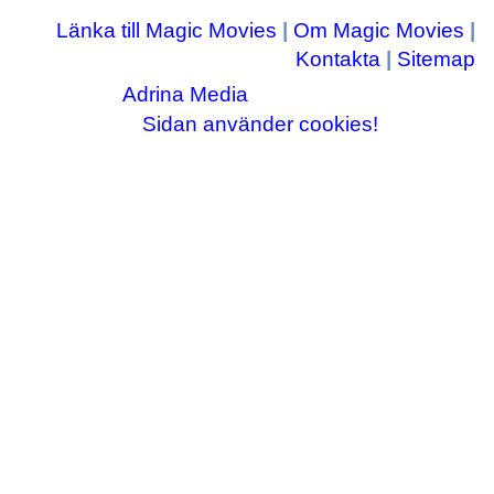
Länka till Magic Movies
|
Om Magic Movies
|
Kontakta
|
Sitemap
Adrina Media
Copyright © 2003-2026
|| Disneyrelaterade bilder © Disney Enterprises,
Sidan använder cookies!
inc ||