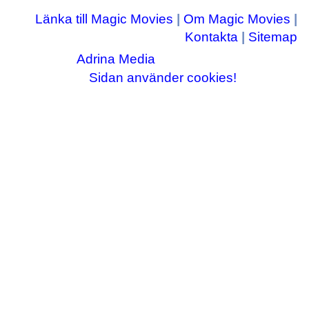
Länka till Magic Movies
|
Om Magic Movies
|
Kontakta
|
Sitemap
Adrina Media
Copyright © 2003-2026
|| Disneyrelaterade bilder © Disney Enterprises,
Sidan använder cookies!
inc ||