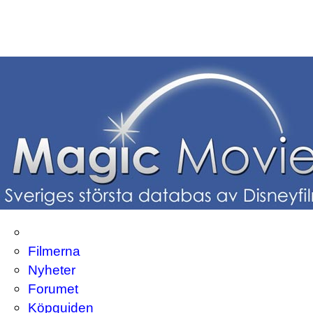
Filmerna
Nyheter
Forumet
Köpguiden