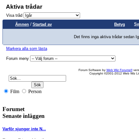
Aktiva trådar
Visa tråd
/
Sv
Ämnen
Startad av
Betyg
Det finns inga aktiva trådar sedan Ig
Markera alla som lästa
Forum meny
Forum Software by
Web Wiz Forums®
vers
Copyright ©2001-2012 Web Wiz Lt
Film
Person
Forumet
Senaste inläggen
Varför sjunger inte N...