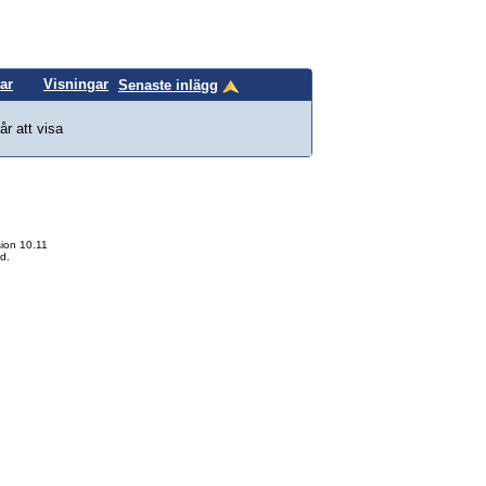
ar
Visningar
Senaste inlägg
år att visa
ion 10.11
d.