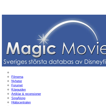
Filmerna
Nyheter
Forumet
Köpguiden
Artiklar & recensioner
SingAlong
Hjälpcentralen