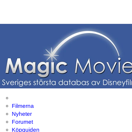
Filmerna
Nyheter
Forumet
Köpguiden