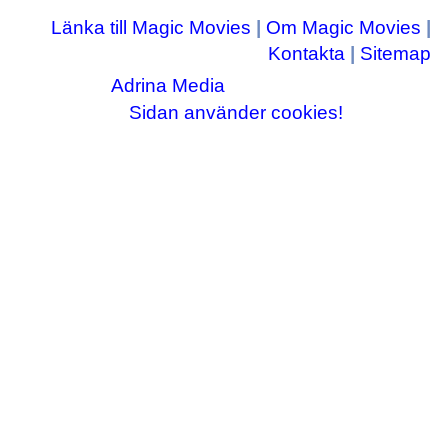
Länka till Magic Movies
|
Om Magic Movies
|
Kontakta
|
Sitemap
Adrina Media
Copyright © 2003-2026
|| Disneyrelaterade bilder © Disney Enterprises,
Sidan använder cookies!
inc ||