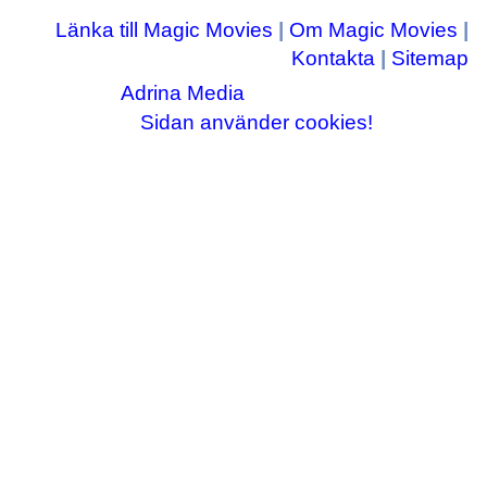
Länka till Magic Movies
|
Om Magic Movies
|
Kontakta
|
Sitemap
Adrina Media
Copyright © 2003-2026
|| Disneyrelaterade bilder © Disney Enterprises,
Sidan använder cookies!
inc ||