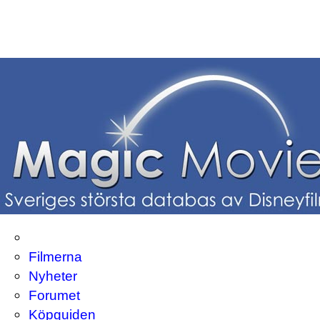
Filmerna
Nyheter
Forumet
Köpguiden