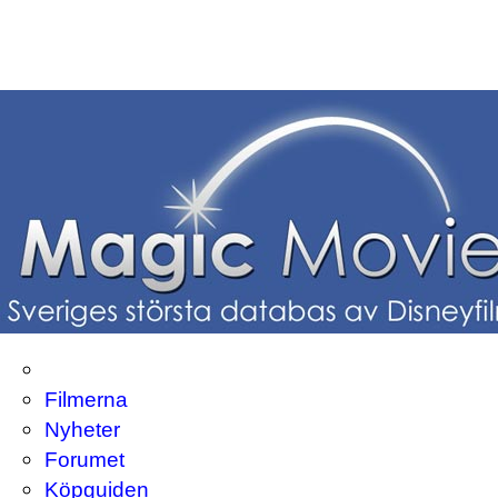
Filmerna
Nyheter
Forumet
Köpguiden