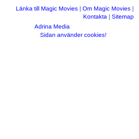
Länka till Magic Movies
|
Om Magic Movies
|
Kontakta
|
Sitemap
Adrina Media
Copyright © 2003-2026
|| Disneyrelaterade bilder © Disney Enterprises,
Sidan använder cookies!
inc ||