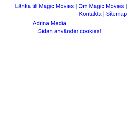
Länka till Magic Movies
|
Om Magic Movies
|
Kontakta
|
Sitemap
Adrina Media
Copyright © 2003-2026
|| Disneyrelaterade bilder © Disney Enterprises,
Sidan använder cookies!
inc ||