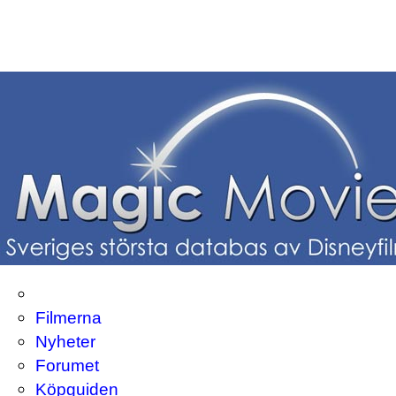
Filmerna
Nyheter
Forumet
Köpguiden