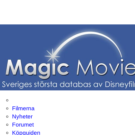
Filmerna
Nyheter
Forumet
Köpguiden