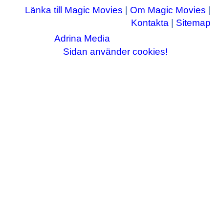
Länka till Magic Movies
|
Om Magic Movies
|
Kontakta
|
Sitemap
Adrina Media
Copyright © 2003-2026
|| Disneyrelaterade bilder © Disney Enterprises,
Sidan använder cookies!
inc ||