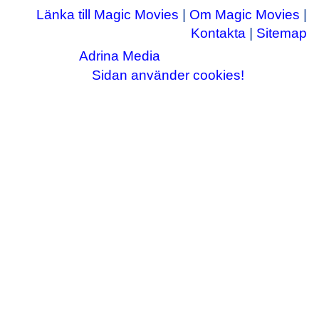
Länka till Magic Movies
|
Om Magic Movies
|
Kontakta
|
Sitemap
Adrina Media
Copyright © 2003-2026
|| Disneyrelaterade bilder © Disney Enterprises,
Sidan använder cookies!
inc ||