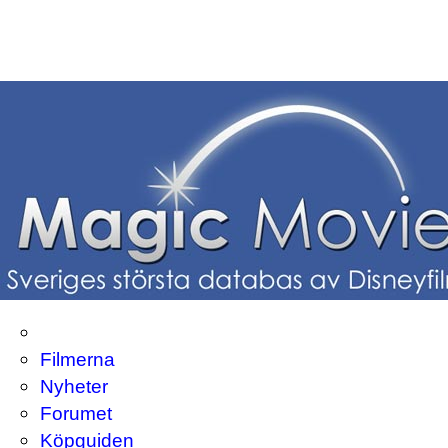
Filmerna
Nyheter
Forumet
Köpguiden