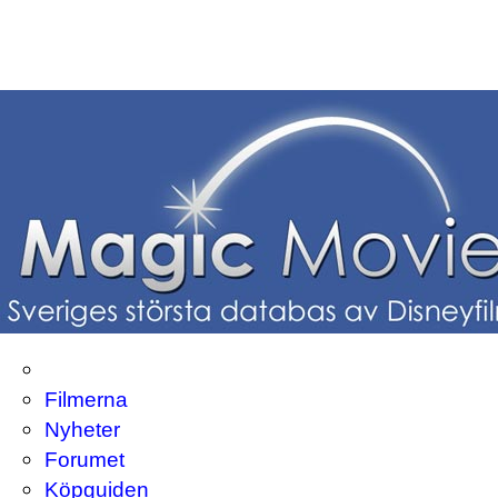
Filmerna
Nyheter
Forumet
Köpguiden