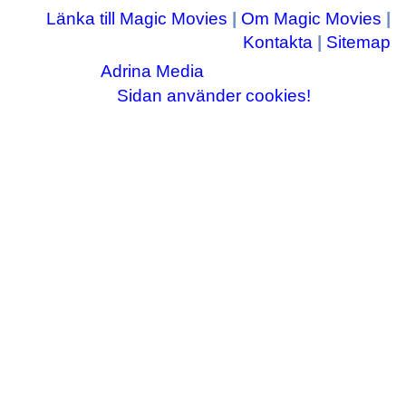
Länka till Magic Movies
|
Om Magic Movies
|
Kontakta
|
Sitemap
Adrina Media
Copyright © 2003-2026
|| Disneyrelaterade bilder © Disney Enterprises,
Sidan använder cookies!
inc ||