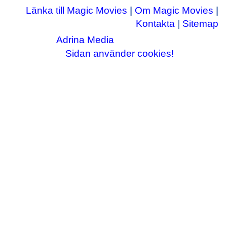
Länka till Magic Movies
|
Om Magic Movies
|
Kontakta
|
Sitemap
Adrina Media
Copyright © 2003-2026
|| Disneyrelaterade bilder © Disney Enterprises,
Sidan använder cookies!
inc ||