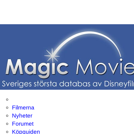
Filmerna
Nyheter
Forumet
Köpguiden