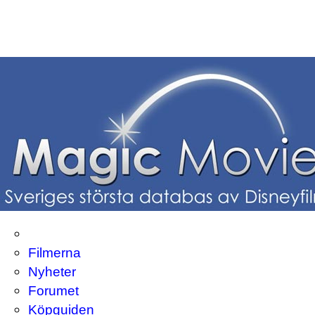
Filmerna
Nyheter
Forumet
Köpguiden