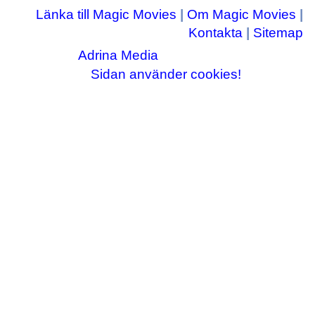
Länka till Magic Movies
|
Om Magic Movies
|
Kontakta
|
Sitemap
Adrina Media
Copyright © 2003-2026
|| Disneyrelaterade bilder © Disney Enterprises,
Sidan använder cookies!
inc ||