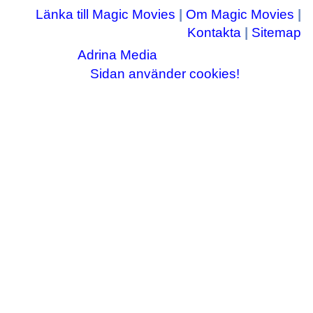
Länka till Magic Movies
|
Om Magic Movies
|
Kontakta
|
Sitemap
Adrina Media
Copyright © 2003-2026
|| Disneyrelaterade bilder © Disney Enterprises,
Sidan använder cookies!
inc ||