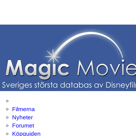
Filmerna
Nyheter
Forumet
Köpguiden