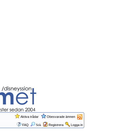
Aktiva trådar
Obesvarade ämnen
FAQ
Sök
Registrera
Logga in