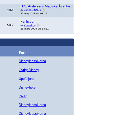
H.C. Andersens Magiska Äventyr...
1093
av
JonnaDISNEY
23-maj-2023 vid 08:14
Fanfiction
5053
av
Zernabog
29-mars-2025 vid 18:51
Forum
Disneyklassikerna
Övrigt Disney
Uppföljare
Disneyheter
Pixar
Disneyklassikerna
Disneyklassikerna