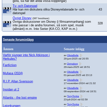
göra, så har det ändå vissa kopplingar)
Tv- och Datorspel
Här kan mn diskutera olika Disneyrelaterade tv- och
43
datorspel
Övrigt Disney
(387 besökare)
Övriga diskussioner om Disney (i filmsammanhang) som
328
inte passar i de andra forumen, så som spel, musik
(allmänt) m.m. Inte Serier (KA:CO, KAP m.m.)
Senaste foruminlägg
Ämnen
Senaste inlägg
Varför sjunger inte Nick Atkinson i
av
OliviaBelle
Herkules?
29-juni-2025 vid 20:55
av
Zernabog
Fanfiction
29-mars-2025 vid 18:51
av
OliviaBelle
Mufasa (2024)
01-januari-2025 vid 23:13
av
OliviaBelle
R.I.P. Allan Svensson
17-november-2024 vid 21:32
av
OliviaBelle
Insidan ut 2
08-september-2024 vid 18:51
av
TonyTonka
Atlantis - the lost empire
23-juli-2024 vid 02:59
av
TonyTonka
Lejonkungen