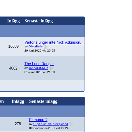
Inlägg
Senaste inlägg
Varför sjunger inte Nick Atkinson...
16689
av
OliviaBelle
29-juni-2025 vid 20:55
The Lone Ranger
4062
av
JonnaDISNEY
01-juni-2023 vid 21:53
en
Inlägg
Senaste inlägg
Frimurare?
278
av
GuybrushUMThreepwood
09-november-2021 vid 19:24