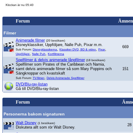
Klockan är nu 05:40
Forum
Ämnen
Filmer
Animerade filmer
(20 besökare)
Disneyklassiker, Uppföljare, Nalle Puh, Pixar m.m.
669
,
,
,
Sub Forum:
Disneyklassikerna
Klassiker DVD, BD & video
Pixar
,
,
Uppföljare
Nalle Puh
Kortfilmerna
Spelfilmer & delvis animerade långfilmer
(18 besökare)
Spelfilmer som Pirates of the Caribbean och Narnia,
samt delvis animerade filmer så som Mary Poppins och
151
Sängknoppar och kvastskaft
,
Sub Forum:
TV-filmer
Delvis Animerade Spelfilmer
DVD/Blu-ray-listan
Gå till DVD/Blu-ray-listan
Forum
Ämn
Personerna bakom signaturen
Walt Disney
(1 besökare)
28
Diskutera allt som rör Walt Disney.