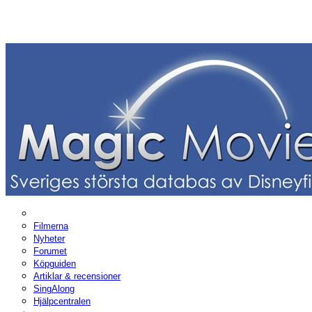
Filmerna
Nyheter
Forumet
Köpguiden
Artiklar & recensioner
SingAlong
Hjälpcentralen