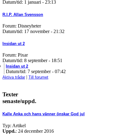
Datum/tid: 1 januari - 23:13
R.I.P. Allan Svensson
Forum: Disneyheter
Datum/tid: 17 november - 21:32
Insidan ut 2
Forum: Pixar
Datum/tid: 8 september - 18:51
Insidan ut 2
Datum/tid: 7 september - 07:42
|
Aktiva trådar
Till forumet
Texter
senaste/uppd.
Kalle Anka och hans vänner önskar God jul
Typ: Artikel
Uppd.
: 24 december 2016