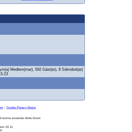
ym(a) Medlem(mar), 592 Gäst(er), 8 Sökrobot(ar)
15:23
rum
::
Cookie Privacy Notice
 att kunna använda detta forum
ion 10.11
d.