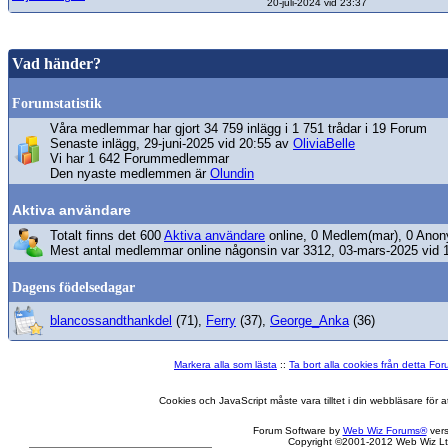
20-juli-2024 vid 23:37
Vad händer?
Forumstatistik
Våra medlemmar har gjort 34 759 inlägg i 1 751 trådar i 19 Forum
Senaste inlägg, 29-juni-2025 vid 20:55 av
OliviaBelle
Vi har 1 642 Forummedlemmar
Den nyaste medlemmen är
Olundin
Aktiva användare
Totalt finns det 600
Aktiva användare
online, 0 Medlem(mar), 0 Anon
Mest antal medlemmar online någonsin var 3312, 03-mars-2025 vid 
Dagens födelsedagar
blancossandthankdel
(71),
Ferry
(37),
George_Anka
(36)
Markera alla som lästa
::
Ta bort alla cookies från detta Fo
Cookies och JavaScript måste vara tilltet i din webbläsare för
Forum Software by
Web Wiz Forums®
vers
Copyright ©2001-2012 Web Wiz Lt