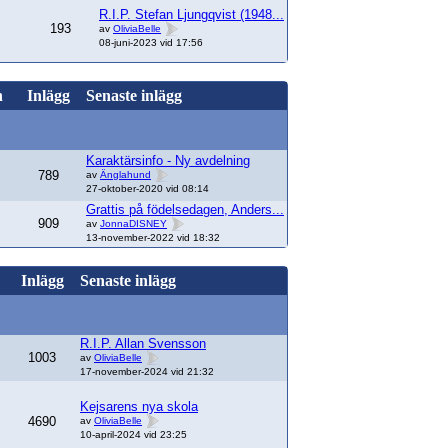
R.I.P. Stefan Ljungqvist (1948...
193
av
OliviaBelle
08-juni-2023 vid 17:56
n
Inlägg
Senaste inlägg
Karaktärsinfo - Ny avdelning
789
av
Änglahund
27-oktober-2020 vid 08:14
Grattis på födelsedagen, Anders...
909
av
JonnaDISNEY
13-november-2022 vid 18:32
Inlägg
Senaste inlägg
R.I.P. Allan Svensson
1003
av
OliviaBelle
17-november-2024 vid 21:32
Kejsarens nya skola
4690
av
OliviaBelle
10-april-2024 vid 23:25