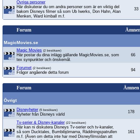
Övriga personer
Här diskuterar du om andra personer som är en viktig del
33
bakom Disneys filmer så som Ub Iwerks, Don Hahn, Alan
Menken, Ward kimball m.f.
Forum
Ämne
MagicMovies.se
Magic Movies
(2 besökare)
Här postar du dina inlägg gällande MagicMovies.se, som
66
tex synpunkter och önskemål.
Forumet
(2 besökare)
94
Frågor angående detta forum
Forum
Ämnen
Övrigt
Disneyheter
(5 besökare)
178
Nyheter från Disneys värld
Tv-serier & Disney-kanaler
(22 besökare)
Här kan ni diskutera Disneys Tv-serier och tv-kanaler,
så som Ducktales, Bumbibjörnarna, Räddningspatrullen
161
m.f. (Även om detta inte har med Disneyfilmsidan att