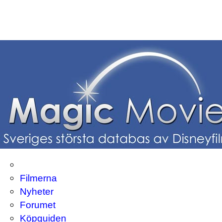
Filmerna
Nyheter
Forumet
Köpguiden