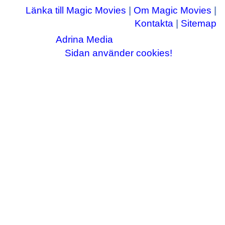
Länka till Magic Movies
|
Om Magic Movies
|
Kontakta
|
Sitemap
Adrina Media
Copyright © 2003-2026
|| Disneyrelaterade bilder © Disney Enterprises,
Sidan använder cookies!
inc ||