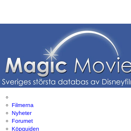
Filmerna
Nyheter
Forumet
Köpguiden