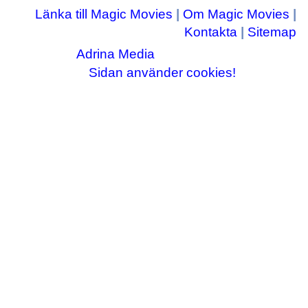
Länka till Magic Movies
|
Om Magic Movies
|
Kontakta
|
Sitemap
Adrina Media
Copyright © 2003-2026
|| Disneyrelaterade bilder © Disney Enterprises,
Sidan använder cookies!
inc ||