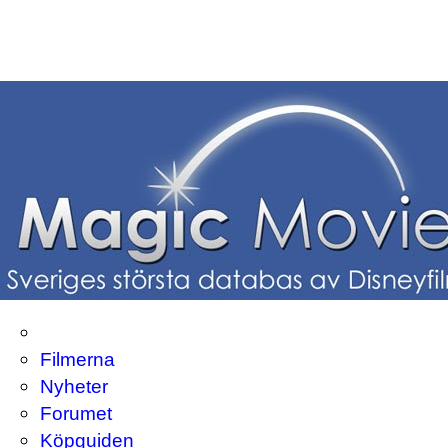
Filmerna
Nyheter
Forumet
Köpguiden