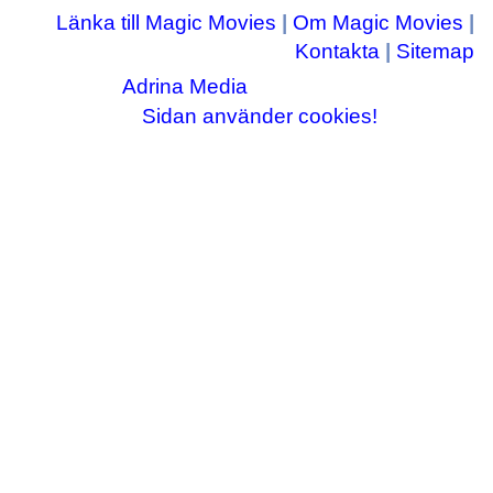
Länka till Magic Movies
|
Om Magic Movies
|
Kontakta
|
Sitemap
Adrina Media
Copyright © 2003-2026
|| Disneyrelaterade bilder © Disney Enterprises,
Sidan använder cookies!
inc ||