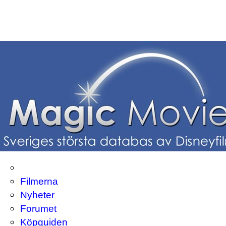
Filmerna
Nyheter
Forumet
Köpguiden