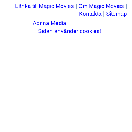
Länka till Magic Movies
|
Om Magic Movies
|
Kontakta
|
Sitemap
Adrina Media
Copyright © 2003-2026
|| Disneyrelaterade bilder © Disney Enterprises,
Sidan använder cookies!
inc ||