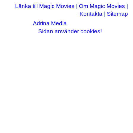
Länka till Magic Movies
|
Om Magic Movies
|
Kontakta
|
Sitemap
Adrina Media
Copyright © 2003-2026
|| Disneyrelaterade bilder © Disney Enterprises,
Sidan använder cookies!
inc ||