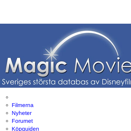
Filmerna
Nyheter
Forumet
Köpguiden