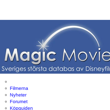
Filmerna
Nyheter
Forumet
Köpguiden