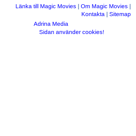
Länka till Magic Movies
|
Om Magic Movies
|
Kontakta
|
Sitemap
Adrina Media
Copyright © 2003-2026
|| Disneyrelaterade bilder © Disney Enterprises,
Sidan använder cookies!
inc ||