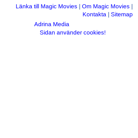
Länka till Magic Movies
|
Om Magic Movies
|
Kontakta
|
Sitemap
Adrina Media
Copyright © 2003-2026
|| Disneyrelaterade bilder © Disney Enterprises,
Sidan använder cookies!
inc ||