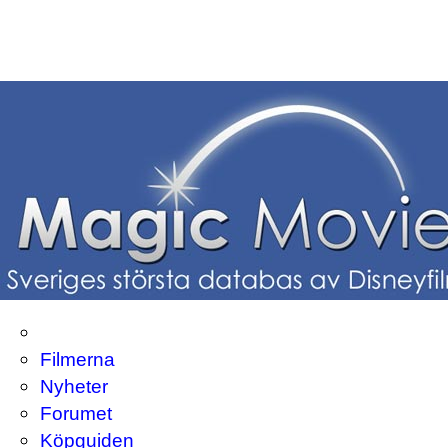
Filmerna
Nyheter
Forumet
Köpguiden