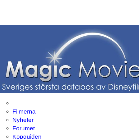
Filmerna
Nyheter
Forumet
Köpguiden