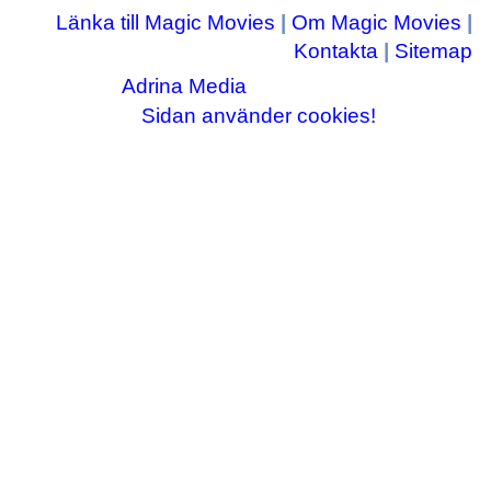
Länka till Magic Movies
|
Om Magic Movies
|
Kontakta
|
Sitemap
Adrina Media
Copyright © 2003-2026
|| Disneyrelaterade bilder © Disney Enterprises,
Sidan använder cookies!
inc ||