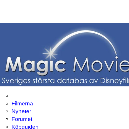
Filmerna
Nyheter
Forumet
Köpguiden