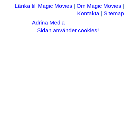
Länka till Magic Movies
|
Om Magic Movies
|
Kontakta
|
Sitemap
Adrina Media
Copyright © 2003-2026
|| Disneyrelaterade bilder © Disney Enterprises,
Sidan använder cookies!
inc ||