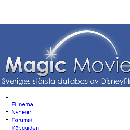
Filmerna
Nyheter
Forumet
Köpguiden