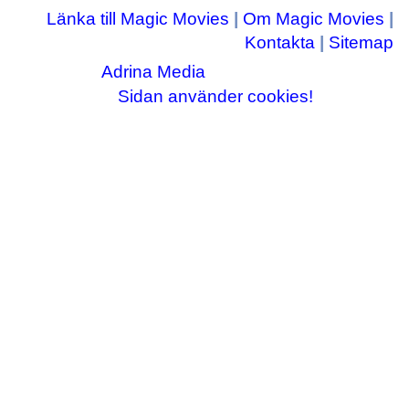
Länka till Magic Movies
|
Om Magic Movies
|
Kontakta
|
Sitemap
Adrina Media
Copyright © 2003-2026
|| Disneyrelaterade bilder © Disney Enterprises,
Sidan använder cookies!
inc ||