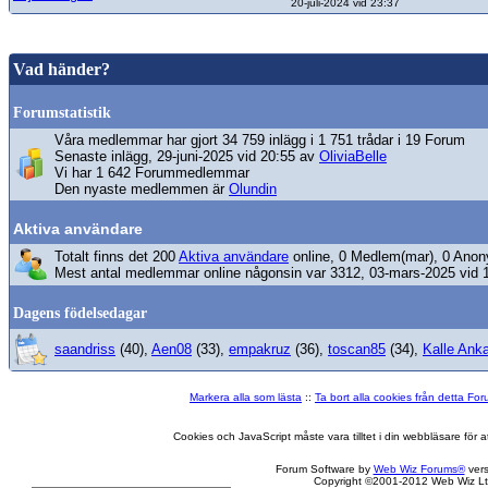
20-juli-2024 vid 23:37
Vad händer?
Forumstatistik
Våra medlemmar har gjort 34 759 inlägg i 1 751 trådar i 19 Forum
Senaste inlägg, 29-juni-2025 vid 20:55 av
OliviaBelle
Vi har 1 642 Forummedlemmar
Den nyaste medlemmen är
Olundin
Aktiva användare
Totalt finns det 200
Aktiva användare
online, 0 Medlem(mar), 0 Anon
Mest antal medlemmar online någonsin var 3312, 03-mars-2025 vid 
Dagens födelsedagar
saandriss
(40),
Aen08
(33),
empakruz
(36),
toscan85
(34),
Kalle Ank
Markera alla som lästa
::
Ta bort alla cookies från detta Fo
Cookies och JavaScript måste vara tilltet i din webbläsare för
Forum Software by
Web Wiz Forums®
vers
Copyright ©2001-2012 Web Wiz Lt