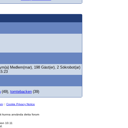
ym(a) Medlem(mar), 198 Gäst(er), 2 Sökrobot(ar)
15:23
a
(49),
tomtebacken
(39)
rum
::
Cookie Privacy Notice
 att kunna använda detta forum
ion 10.11
d.