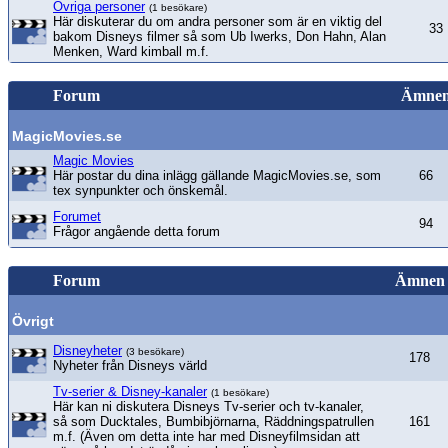
Övriga personer
(1 besökare)
Här diskuterar du om andra personer som är en viktig del
33
bakom Disneys filmer så som Ub Iwerks, Don Hahn, Alan
Menken, Ward kimball m.f.
Forum
Ämne
MagicMovies.se
Magic Movies
Här postar du dina inlägg gällande MagicMovies.se, som
66
tex synpunkter och önskemål.
Forumet
94
Frågor angående detta forum
Forum
Ämnen
Övrigt
Disneyheter
(3 besökare)
178
Nyheter från Disneys värld
Tv-serier & Disney-kanaler
(1 besökare)
Här kan ni diskutera Disneys Tv-serier och tv-kanaler,
så som Ducktales, Bumbibjörnarna, Räddningspatrullen
161
m.f. (Även om detta inte har med Disneyfilmsidan att