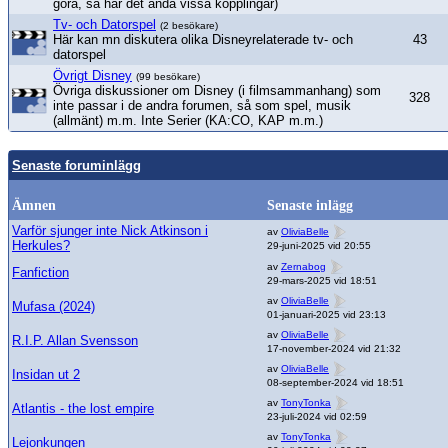
göra, så har det ändå vissa kopplingar)
Tv- och Datorspel
(2 besökare)
Här kan mn diskutera olika Disneyrelaterade tv- och
43
datorspel
Övrigt Disney
(99 besökare)
Övriga diskussioner om Disney (i filmsammanhang) som
328
inte passar i de andra forumen, så som spel, musik
(allmänt) m.m. Inte Serier (KA:CO, KAP m.m.)
Senaste foruminlägg
Ämnen
Senaste inlägg
Varför sjunger inte Nick Atkinson i
av
OliviaBelle
Herkules?
29-juni-2025 vid 20:55
av
Zernabog
Fanfiction
29-mars-2025 vid 18:51
av
OliviaBelle
Mufasa (2024)
01-januari-2025 vid 23:13
av
OliviaBelle
R.I.P. Allan Svensson
17-november-2024 vid 21:32
av
OliviaBelle
Insidan ut 2
08-september-2024 vid 18:51
av
TonyTonka
Atlantis - the lost empire
23-juli-2024 vid 02:59
av
TonyTonka
Lejonkungen