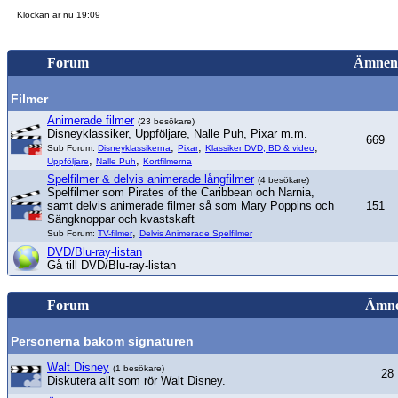
Klockan är nu 19:09
Forum
Ämnen
Filmer
Animerade filmer
(23 besökare)
Disneyklassiker, Uppföljare, Nalle Puh, Pixar m.m.
669
,
,
,
Sub Forum:
Disneyklassikerna
Pixar
Klassiker DVD, BD & video
,
,
Uppföljare
Nalle Puh
Kortfilmerna
Spelfilmer & delvis animerade långfilmer
(4 besökare)
Spelfilmer som Pirates of the Caribbean och Narnia,
samt delvis animerade filmer så som Mary Poppins och
151
Sängknoppar och kvastskaft
,
Sub Forum:
TV-filmer
Delvis Animerade Spelfilmer
DVD/Blu-ray-listan
Gå till DVD/Blu-ray-listan
Forum
Ämn
Personerna bakom signaturen
Walt Disney
(1 besökare)
28
Diskutera allt som rör Walt Disney.