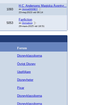
H.C. Andersens Magiska Äventyr...
1093
av
JonnaDISNEY
23-maj-2023 vid 08:14
Fanfiction
5053
av
Zernabog
29-mars-2025 vid 18:51
Forum
Disneyklassikerna
Övrigt Disney
Uppföljare
Disneyheter
Pixar
Disneyklassikerna
Disneyklassikerna