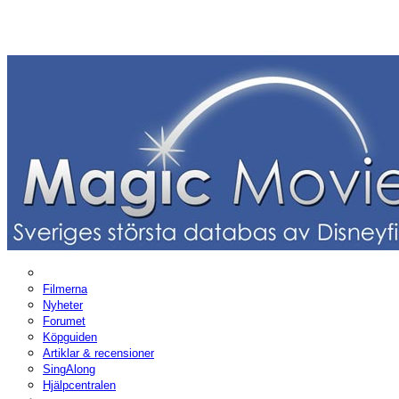
Filmerna
Nyheter
Forumet
Köpguiden
Artiklar & recensioner
SingAlong
Hjälpcentralen