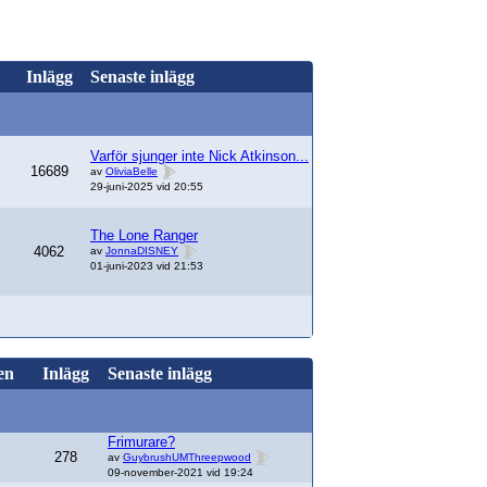
Inlägg
Senaste inlägg
Varför sjunger inte Nick Atkinson...
16689
av
OliviaBelle
29-juni-2025 vid 20:55
The Lone Ranger
4062
av
JonnaDISNEY
01-juni-2023 vid 21:53
en
Inlägg
Senaste inlägg
Frimurare?
278
av
GuybrushUMThreepwood
09-november-2021 vid 19:24