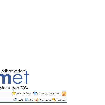
Aktiva trådar
Obesvarade ämnen
FAQ
Sök
Registrera
Logga in