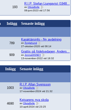
R.I.P. Stefan Ljungqvist (1948...
193
av
OliviaBelle
08-juni-2023 vid 17:56
n
Inlägg
Senaste inlägg
Karaktärsinfo - Ny avdelning
789
av
Änglahund
27-oktober-2020 vid 08:14
Grattis på födelsedagen, Anders...
909
av
JonnaDISNEY
13-november-2022 vid 18:32
Inlägg
Senaste inlägg
R.I.P. Allan Svensson
1003
av
OliviaBelle
17-november-2024 vid 21:32
Kejsarens nya skola
4690
av
OliviaBelle
10-april-2024 vid 23:25