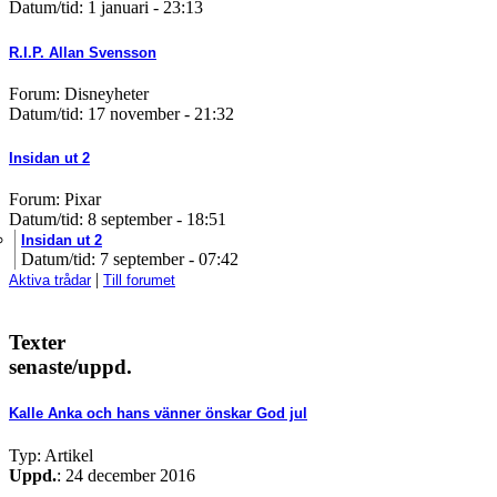
Datum/tid: 1 januari - 23:13
R.I.P. Allan Svensson
Forum: Disneyheter
Datum/tid: 17 november - 21:32
Insidan ut 2
Forum: Pixar
Datum/tid: 8 september - 18:51
Insidan ut 2
Datum/tid: 7 september - 07:42
|
Aktiva trådar
Till forumet
Texter
senaste/uppd.
Kalle Anka och hans vänner önskar God jul
Typ: Artikel
Uppd.
: 24 december 2016