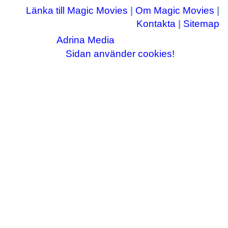
Länka till Magic Movies
|
Om Magic Movies
|
Kontakta
|
Sitemap
Adrina Media
Copyright © 2003-2026
|| Disneyrelaterade bilder © Disney Enterprises,
Sidan använder cookies!
inc ||