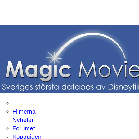
Filmerna
Nyheter
Forumet
Köpguiden