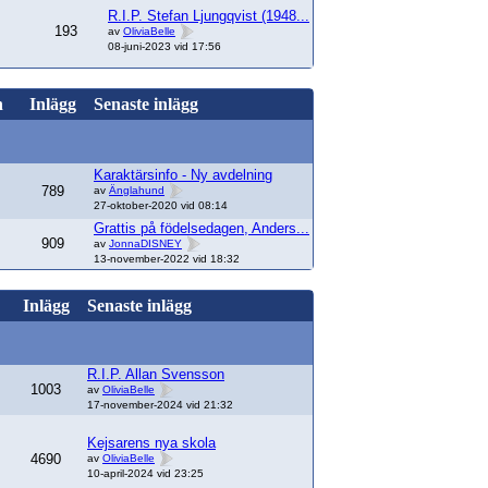
R.I.P. Stefan Ljungqvist (1948...
193
av
OliviaBelle
08-juni-2023 vid 17:56
n
Inlägg
Senaste inlägg
Karaktärsinfo - Ny avdelning
789
av
Änglahund
27-oktober-2020 vid 08:14
Grattis på födelsedagen, Anders...
909
av
JonnaDISNEY
13-november-2022 vid 18:32
Inlägg
Senaste inlägg
R.I.P. Allan Svensson
1003
av
OliviaBelle
17-november-2024 vid 21:32
Kejsarens nya skola
4690
av
OliviaBelle
10-april-2024 vid 23:25