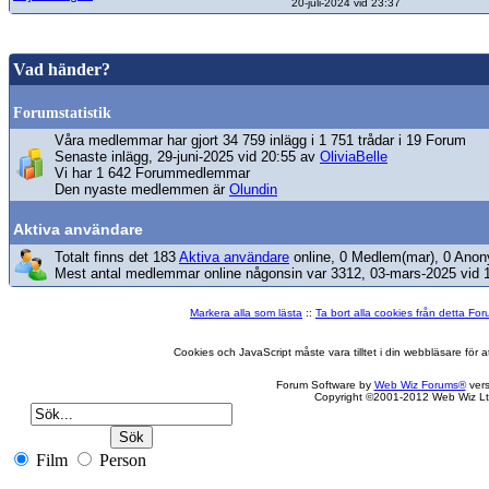
20-juli-2024 vid 23:37
Vad händer?
Forumstatistik
Våra medlemmar har gjort 34 759 inlägg i 1 751 trådar i 19 Forum
Senaste inlägg, 29-juni-2025 vid 20:55 av
OliviaBelle
Vi har 1 642 Forummedlemmar
Den nyaste medlemmen är
Olundin
Aktiva användare
Totalt finns det 183
Aktiva användare
online, 0 Medlem(mar), 0 Anon
Mest antal medlemmar online någonsin var 3312, 03-mars-2025 vid 
Markera alla som lästa
::
Ta bort alla cookies från detta Fo
Cookies och JavaScript måste vara tilltet i din webbläsare för
Forum Software by
Web Wiz Forums®
vers
Copyright ©2001-2012 Web Wiz Lt
Film
Person