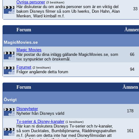
Övriga personer
(3 besökare)
Här diskuterar du om andra personer som är en viktig del
33
bakom Disneys filmer så som Ub Iwerks, Don Hahn, Alan
Menken, Ward kimball m.f.
Forum
Ämne
MagicMovies.se
Magic Movies
Här postar du dina inlägg gällande MagicMovies.se, som
66
tex synpunkter och önskemål.
Forumet
(2 besökare)
94
Frågor angående detta forum
Forum
Ämnen
Övrigt
Disneyheter
178
Nyheter från Disneys värld
Tv-serier & Disney-kanaler
(1 besökare)
Här kan ni diskutera Disneys Tv-serier och tv-kanaler,
så som Ducktales, Bumbibjörnarna, Räddningspatrullen
161
m.f. (Även om detta inte har med Disneyfilmsidan att