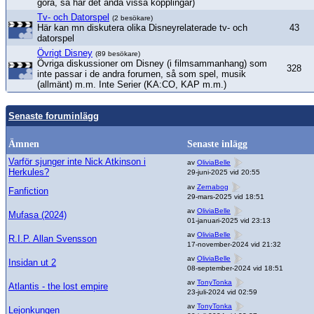
göra, så har det ändå vissa kopplingar)
Tv- och Datorspel
(2 besökare)
Här kan mn diskutera olika Disneyrelaterade tv- och
43
datorspel
Övrigt Disney
(89 besökare)
Övriga diskussioner om Disney (i filmsammanhang) som
328
inte passar i de andra forumen, så som spel, musik
(allmänt) m.m. Inte Serier (KA:CO, KAP m.m.)
Senaste foruminlägg
Ämnen
Senaste inlägg
Varför sjunger inte Nick Atkinson i
av
OliviaBelle
Herkules?
29-juni-2025 vid 20:55
av
Zernabog
Fanfiction
29-mars-2025 vid 18:51
av
OliviaBelle
Mufasa (2024)
01-januari-2025 vid 23:13
av
OliviaBelle
R.I.P. Allan Svensson
17-november-2024 vid 21:32
av
OliviaBelle
Insidan ut 2
08-september-2024 vid 18:51
av
TonyTonka
Atlantis - the lost empire
23-juli-2024 vid 02:59
av
TonyTonka
Lejonkungen