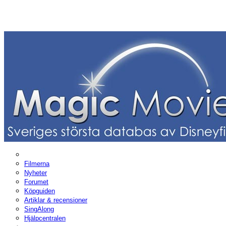
Filmerna
Nyheter
Forumet
Köpguiden
Artiklar & recensioner
SingAlong
Hjälpcentralen