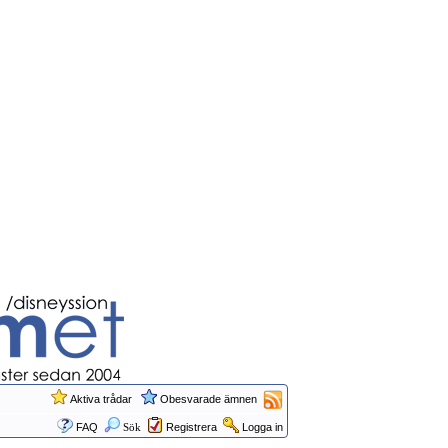
Aktiva trådar
Obesvarade ämnen
FAQ
Sök
Registrera
Logga in