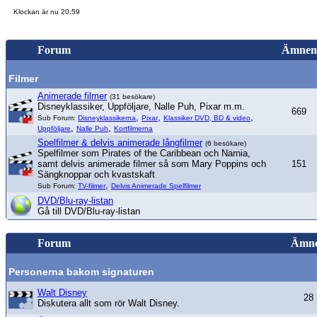
Klockan är nu 20:59
Forum
Ämnen
Filmer
Animerade filmer
(31 besökare)
Disneyklassiker, Uppföljare, Nalle Puh, Pixar m.m.
669
,
,
,
Sub Forum:
Disneyklassikerna
Pixar
Klassiker DVD, BD & video
,
,
Uppföljare
Nalle Puh
Kortfilmerna
Spelfilmer & delvis animerade långfilmer
(6 besökare)
Spelfilmer som Pirates of the Caribbean och Narnia,
samt delvis animerade filmer så som Mary Poppins och
151
Sängknoppar och kvastskaft
,
Sub Forum:
TV-filmer
Delvis Animerade Spelfilmer
DVD/Blu-ray-listan
Gå till DVD/Blu-ray-listan
Forum
Ämn
Personerna bakom signaturen
Walt Disney
28
Diskutera allt som rör Walt Disney.