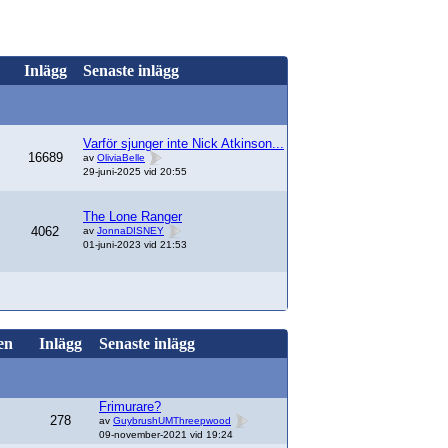
Inlägg
Senaste inlägg
Varför sjunger inte Nick Atkinson...
16689
av
OliviaBelle
29-juni-2025 vid 20:55
The Lone Ranger
4062
av
JonnaDISNEY
01-juni-2023 vid 21:53
en
Inlägg
Senaste inlägg
Frimurare?
278
av
GuybrushUMThreepwood
09-november-2021 vid 19:24