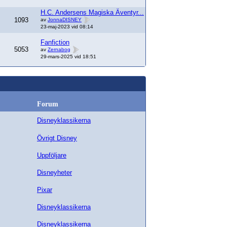
H.C. Andersens Magiska Äventyr...
1093
av
JonnaDISNEY
23-maj-2023 vid 08:14
Fanfiction
5053
av
Zernabog
29-mars-2025 vid 18:51
Forum
Disneyklassikerna
Övrigt Disney
Uppföljare
Disneyheter
Pixar
Disneyklassikerna
Disneyklassikerna