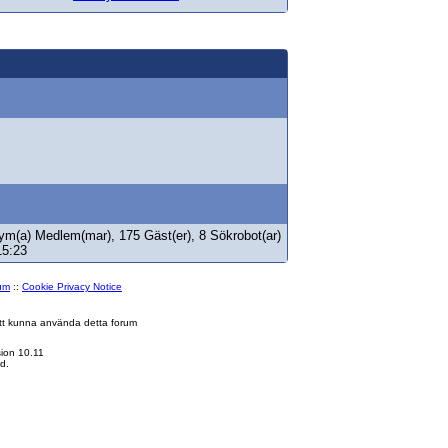
ym(a) Medlem(mar), 175 Gäst(er), 8 Sökrobot(ar)
15:23
rum
::
Cookie Privacy Notice
 att kunna använda detta forum
ion 10.11
d.