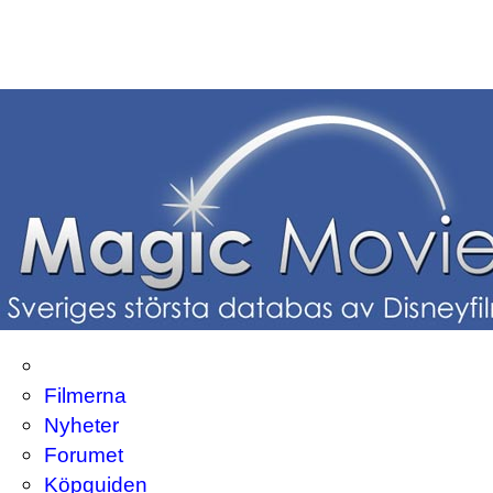
Filmerna
Nyheter
Forumet
Köpguiden