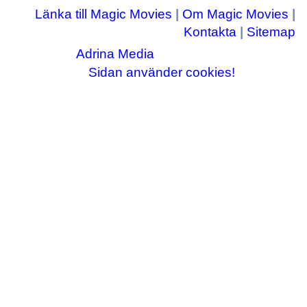
Länka till Magic Movies
|
Om Magic Movies
|
Kontakta
|
Sitemap
Adrina Media
Copyright © 2003-2026
|| Disneyrelaterade bilder © Disney Enterprises,
Sidan använder cookies!
inc ||